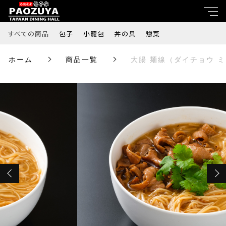
カートに商品を追加しました
すべての商品
包子
小籠包
丼の具
惣菜
キーワード
ホーム
商品一覧
大腸 麺線（ダイチョウ 
すべて
大腸 麺線（ダイチョウ ミェンシェン）4人
親カテゴリ
前
包子
数量
￥2,150
小籠包
（税込）
子カテゴリ
丼の具
価格帯
惣菜
ショッピングを続ける
～
並び順