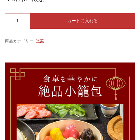
大
カートに入れる
腸
麺
線
商品カテゴリー:
惣菜
（
ダ
イ
チ
ョ
ウ
ミ
ェ
ン
シ
ェ
ン
）
4
人
前
個